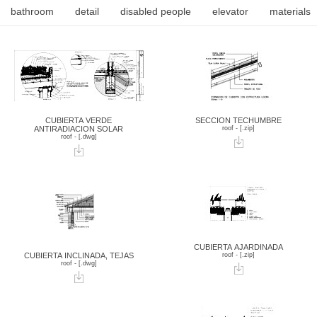
bathroom
detail
disabled people
elevator
materials
CUBIERTA VERDE
SECCION TECHUMBRE
ANTIRADIACION SOLAR
roof - [.zip]
roof - [.dwg]
CUBIERTA AJARDINADA
CUBIERTA INCLINADA, TEJAS
roof - [.zip]
roof - [.dwg]