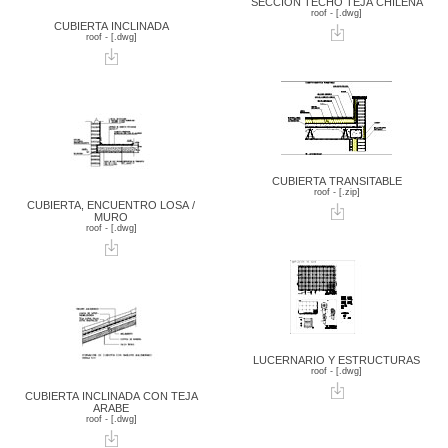
SECCION TECHO TEJA CHILENA
roof - [.dwg]
CUBIERTA INCLINADA
roof - [.dwg]
CUBIERTA TRANSITABLE
roof - [.zip]
CUBIERTA, ENCUENTRO LOSA /
MURO
roof - [.dwg]
LUCERNARIO Y ESTRUCTURAS
roof - [.dwg]
CUBIERTA INCLINADA CON TEJA
ARABE
roof - [.dwg]