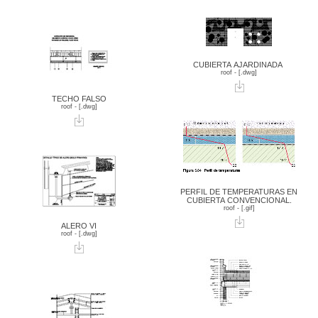
CUBIERTA AJARDINADA
roof - [.dwg]
TECHO FALSO
roof - [.dwg]
PERFIL DE TEMPERATURAS EN
CUBIERTA CONVENCIONAL.
roof - [.gif]
ALERO VI
roof - [.dwg]