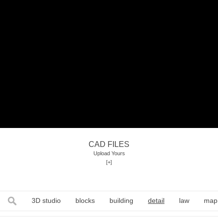
CAD FILES
Upload Yours
[+]
3D studio
blocks
building
detail
law
map